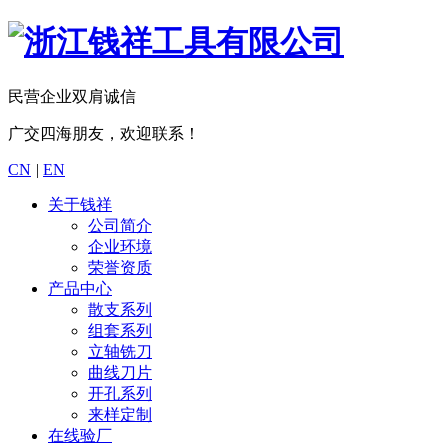
民营企业双肩诚信
广交四海朋友，欢迎联系！
CN
|
EN
关于钱祥
公司简介
企业环境
荣誉资质
产品中心
散支系列
组套系列
立轴铣刀
曲线刀片
开孔系列
来样定制
在线验厂