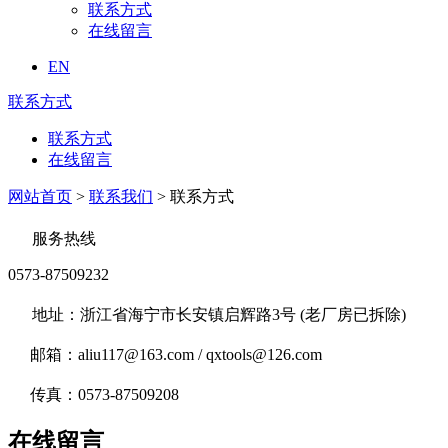
联系方式
在线留言
EN
联系方式
联系方式
在线留言
网站首页
>
联系我们
> 联系方式
服务热线
0573-87509232
地址：浙江省海宁市长安镇启辉路3号 (老厂房已拆除)
邮箱：aliu117@163.com / qxtools@126.com
传真：0573-87509208
在线留言