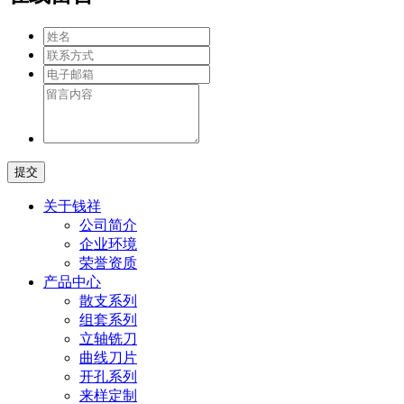
关于钱祥
公司简介
企业环境
荣誉资质
产品中心
散支系列
组套系列
立轴铣刀
曲线刀片
开孔系列
来样定制