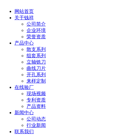
网站首页
关于钱祥
公司简介
企业环境
荣誉资质
产品中心
散支系列
组套系列
立轴铣刀
曲线刀片
开孔系列
来样定制
在线验厂
现场视频
专利资质
产品资料
新闻中心
公司动态
行业新闻
联系我们