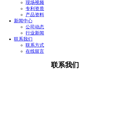
现场视频
专利资质
产品资料
新闻中心
公司动态
行业新闻
联系我们
联系方式
在线留言
联系我们